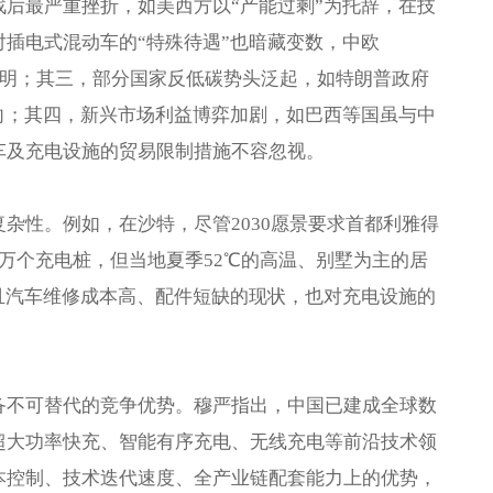
后最严重挫折，如美西方以“产能过剩”为托辞，在技
插电式混动车的“特殊待遇”也暗藏变数，中欧
不明；其三，部分国家反低碳势头泛起，如特朗普政府
向；其四，新兴市场利益博弈加剧，如巴西等国虽与中
车及充电设施的贸易限制措施不容忽视。
杂性。例如，在沙特，尽管2030愿景要求首都利雅得
成2万个充电桩，但当地夏季52℃的高温、别墅为主的居
且汽车维修成本高、配件短缺的现状，也对充电设施的
备不可替代的竞争优势。穆严指出，中国已建成全球数
超大功率快充、智能有序充电、无线充电等前沿技术领
本控制、技术迭代速度、全产业链配套能力上的优势，