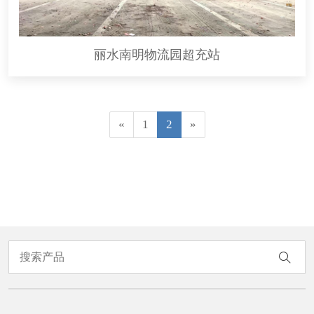
丽水南明物流园超充站
«
1
2
»